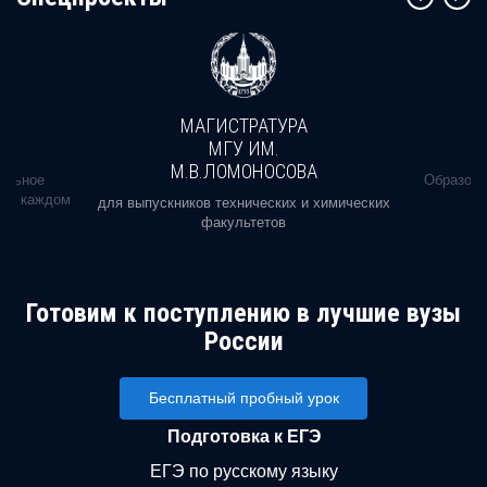
МАГИСТРАТУРА
МГУ ИМ.
М.В.ЛОМОНОСОВА
альное
Образова
ь в каждом
для выпускников технических и химических
факультетов
Готовим к поступлению в лучшие вузы
России
Бесплатный пробный урок
Подготовка к ЕГЭ
ЕГЭ по русскому языку