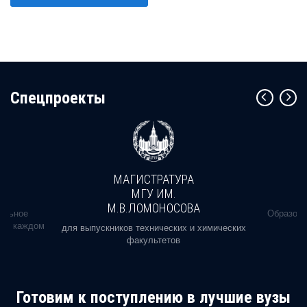
Cпецпроекты
МАГИСТРАТУРА
МГУ ИМ.
М.В.ЛОМОНОСОВА
альное
Образова
ь в каждом
для выпускников технических и химических
факультетов
Готовим к поступлению в лучшие вузы