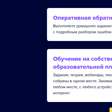
Оперативная обратн
Выполняете домашнее задание 
с подробным разбором ошибок 
Обучение на собств
образовательной п
Задания, теория, вебинары, ле
собраны в одном месте. Занима
любом месте, с любого устройс
интернет.