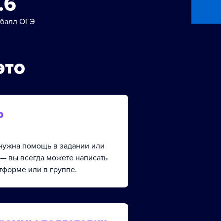
.6
 балл ОГЭ
это
р
, нужна помощь в задании или
 — вы всегда можете написать
тформе или в группе.