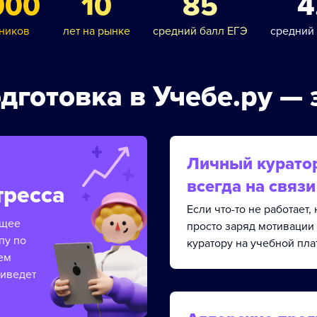
000
10
85
4
ников
лет на рынке
средний балл ЕГЭ
средний
дготовка в Учебе.ру — 
Личный курато
всегда на связи
тресса
Если что-то не работает
ящее
просто заряд мотивации
пу по
куратору на учебной пла
ем
риведет