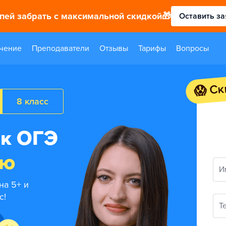
спей забрать с максимальной скидкой🎁
Оставить за
чение
Преподаватели
Отзывы
Тарифы
Вопросы
😱 Ск
8 класс
 к ОГЭ
ию
И
на 5+ и
с!
Т