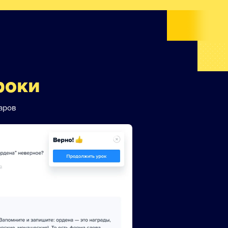
роки
аров