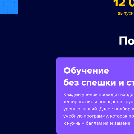
12 
выпуск
По
Обучение
без спешки и с
Каждый ученик проходит вход
тестирование и попадает в груп
уровню знаний. Далее подбира
учебную программу, которая п
к нужным баллам на экзамене.