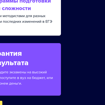
граммы подготовки
й сложности
и методистами для разных
ом последних изменений в ЕГЭ
рантия
зультата
адите экзамены на высокий
поступите в вуз на бюджет, или
рнем деньги.