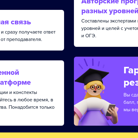
Авторские про
разных уровне
ая связь
Составлены экспертами 
уровней и целей с учет
и сразу получаете ответ
и ОГЭ.
от преподавателя.
Га
енной
ре
латформе
кции и конспекты
Вы сд
йтесь в любое время, в
балл, 
тва. Понадобится только
мы ве