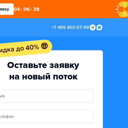
04
:
06
:
37
явку
+7 499 450-57-99
идка до 40% 🤑
Оставьте заявку
на новый поток
мя
елефон