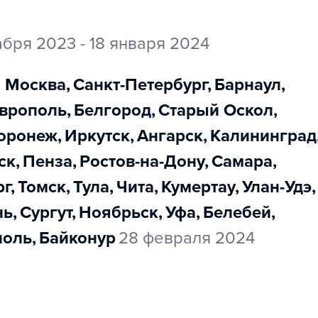
абря 2023 - 18 января 2024
Москва
,
Санкт-Петербург
,
Барнаул
,
аврополь
,
Белгород
,
Старый Оскол
,
Воронеж
,
Иркутск
,
Ангарск
,
Калининград
мск
,
Пенза
,
Ростов-на-Дону
,
Самара
,
рг
,
Томск
,
Тула
,
Чита
,
Кумертау
,
Улан-Удэ
,
нь
,
Сургут
,
Ноябрьск
,
Уфа
,
Белебей
,
поль
,
Байконур
28 февраля 2024