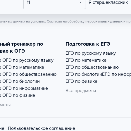
11
Я старшеклассник
нальных данных на условиях
Согласия на обработку персональных данных
и пр
тный тренажер по
Подготовка к ЕГЭ
вке к ОГЭ
ЕГЭ по русскому языку
р
ОГЭ по русскому языку
ЕГЭ по математике
р
ОГЭ по математике
ЕГЭ по обществознанию
р
ОГЭ по обществознанию
ЕГЭ по биологии
ЕГЭ по инфо
р
ОГЭ по биологии
ЕГЭ по физике
р
ОГЭ по информатике
Все предметы
р
ОГЭ по физике
дметы
ие
Пользовательское соглашение