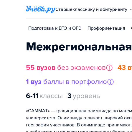
Старшекласснику и абитуриенту
Подготовка к ЕГЭ и ОГЭ
Профориентация
Межрегиональная
55 вузов
без экзаменов
43 в
1 вуз
баллы в портфолио
6-11
классы
3
уровень
«САММАТ» — традиционная олимпиада по матема
университета. Олимпиаду отличает широкий охв
география участников. В олимпиаде принимают 