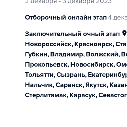
2 декабря - 3 декабря 2023
отборочный онлайн этап
4 дек
заключительный очный этап
Новороссийск
,
Красноярск
,
Ст
Губкин
,
Владимир
,
Волжский
,
Прокопьевск
,
Новосибирск
,
О
Тольятти
,
Сызрань
,
Екатеринбу
Нальчик
,
Саранск
,
Якутск
,
Каза
Стерлитамак
,
Карасук
,
Севасто