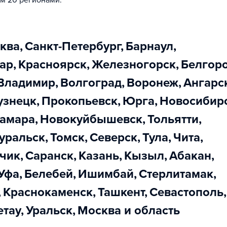
м 20 регионами.
сква
,
Санкт-Петербург
,
Барнаул
,
дар
,
Красноярск
,
Железногорск
,
Белгор
Владимир
,
Волгоград
,
Воронеж
,
Ангарс
узнецк
,
Прокопьевск
,
Юрга
,
Новосибир
Самара
,
Новокуйбышевск
,
Тольятти
,
еуральск
,
Томск
,
Северск
,
Тула
,
Чита
,
ьчик
,
Саранск
,
Казань
,
Кызыл
,
Абакан
,
Уфа
,
Белебей
,
Ишимбай
,
Стерлитамак
,
,
Краснокаменск
,
Ташкент
,
Севастополь
,
етау
,
Уральск
,
Москва и область