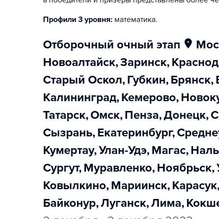
а победители и призеры представлены более че
Профили 3 уровня:
математика
.
отборочный очный этап
Мо
Новоалтайск
,
Заринск
,
Красно
Старый Оскол
,
Губкин
,
Брянск
,
Калининград
,
Кемерово
,
Новок
Татарск
,
Омск
,
Пенза
,
Донецк
,
Сызрань
,
Екатеринбург
,
Средн
Кумертау
,
Улан-Удэ
,
Магас
,
Нал
Сургут
,
Муравленко
,
Ноябрьск
,
Ковылкино
,
Мариинск
,
Карасук
Байконур
,
Луганск
,
Лима
,
Кокш