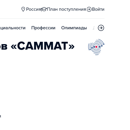
Россия
План поступления
Войти
циальности
Профессии
Олимпиады
Дни открытых д
ов «САММАТ»
я