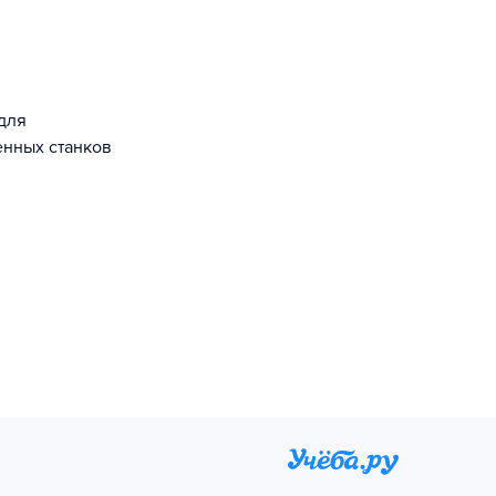
для
енных станков