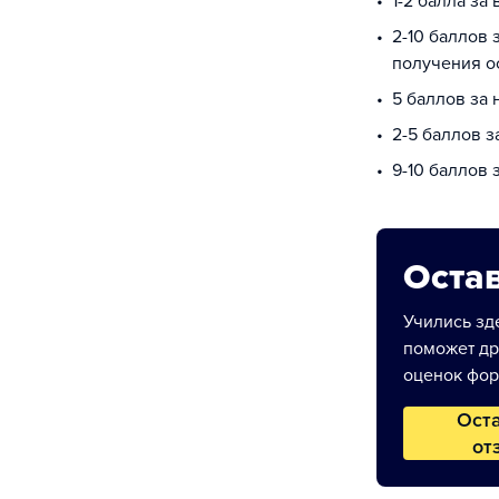
1-2 балла за
2-10 баллов 
получения о
5 баллов за
2-5 баллов з
9-10 баллов
Остав
Учились зде
поможет др
оценок фор
Ост
от