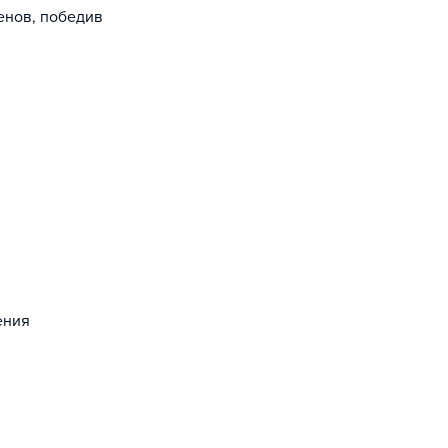
енов, победив
ения