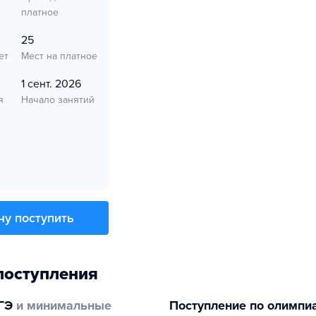
платное
25
ет
Мест на платное
1 сент. 2026
я
Начало занятий
чу поступить
поступления
ГЭ
и минимальные
Поступление по олимпи