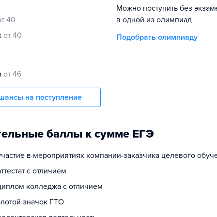
Можно поступить без экзам
от 40
в одной из олимпиад
к
от 40
Подобрать олимпиаду
а
от 46
шансы на поступление
ельные баллы к сумме ЕГЭ
 участие в мероприятиях компании-заказчика целевого обуч
аттестат с отличием
 диплом колледжа с отличием
олотой значок ГТО