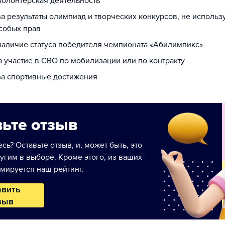
 волонтерская деятельность
за результаты олимпиад и творческих конкурсов, не исполь
собых прав
 наличие статуса победителя чемпионата «Абилимпикс»
а участие в СВО по мобилизации или по контракту
 за спортивные достижения
ьте отзыв
сь? Оставьте отзыв, и, может быть, это
угим в выборе. Кроме этого, из ваших
мируется наш рейтинг.
авить
зыв