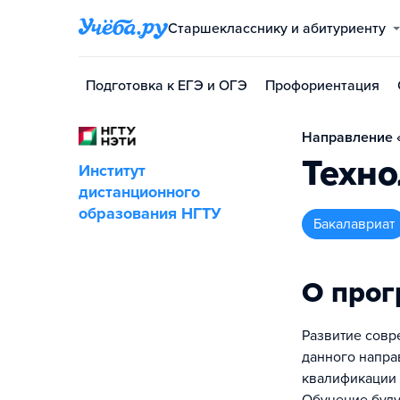
Старшекласснику и абитуриенту
Подготовка к ЕГЭ и ОГЭ
Профориентация
Направление 
Техн
Институт
дистанционного
образования НГТУ
бакалавриат
О про
Развитие совр
данного напра
квалификации 