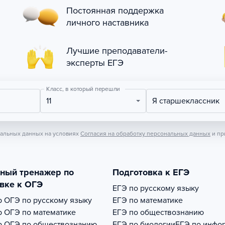
Постоянная поддержка
личного наставника
Лучшие преподаватели-
эксперты ЕГЭ
Класс, в который перешли
11
Я старшеклассник
нальных данных на условиях
Согласия на обработку персональных данных
и пр
тный тренажер по
Подготовка к ЕГЭ
вке к ОГЭ
ЕГЭ по русскому языку
р
ОГЭ по русскому языку
ЕГЭ по математике
р
ОГЭ по математике
ЕГЭ по обществознанию
р
ОГЭ по обществознанию
ЕГЭ по биологии
ЕГЭ по инфо