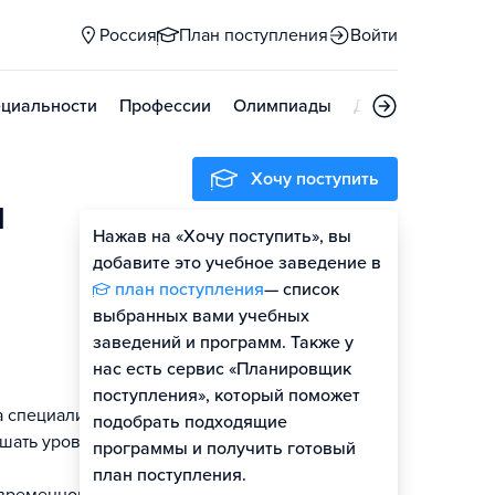
Россия
План поступления
Войти
циальности
Профессии
Олимпиады
Дни открытых д
Хочу поступить
я
Нажав на «Хочу поступить», вы
Оценить шансы
добавите это учебное заведение в
план поступления
— список
выбранных вами учебных
заведений и программ. Также у
нас есть сервис «Планировщик
поступления», который поможет
а специалистов
подобрать подходящие
ышать уровень
программы и получить готовый
план поступления.