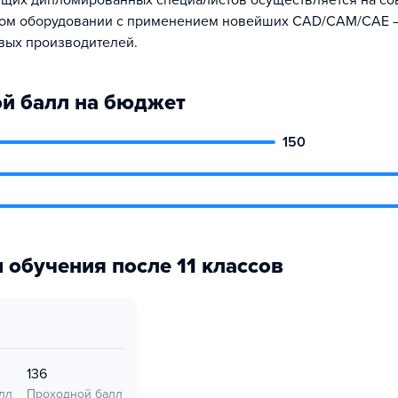
ущих дипломированных специалистов осуществляется на с
ком оборудовании с применением новейших CAD/CAM/CAE —
вых производителей.
й балл на бюджет
150
 обучения после 11 классов
136
лл
Проходной балл