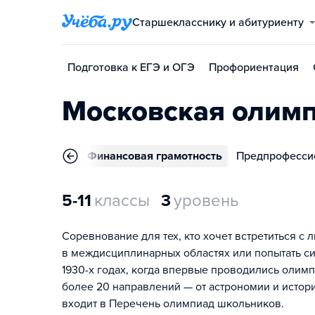
Старшекласснику и абитуриенту
Подготовка к ЕГЭ и ОГЭ
Профориентация
Московская олим
Все профили
Финансовая грамотность
Предпрофесси
5-11
классы
3
уровень
Соревнование для тех, кто хочет встретиться 
в междисциплинарных областях или попытать си
1930-х годах, когда впервые проводились олимп
более 20 направлений — от астрономии и истор
входит в Перечень олимпиад школьников.