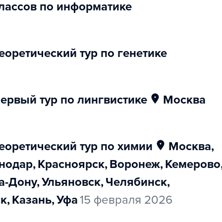
 классов по информатике
еоретический тур по генетике
первый тур по лингвистике
Москва
еоретический тур по химии
Москва
,
снодар
,
Красноярск
,
Воронеж
,
Кемерово
на-Дону
,
Ульяновск
,
Челябинск
,
ск
,
Казань
,
Уфа
15 февраля 2026