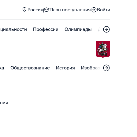
Россия
План поступления
Войти
циальности
Профессии
Олимпиады
Дни открытых д
ка
Обществознание
История
Изобразительное искус
ания