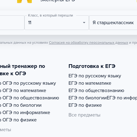
Класс, в который перешли
11
Я старшеклассник
нальных данных на условиях
Согласия на обработку персональных данных
и пр
тный тренажер по
Подготовка к ЕГЭ
вке к ОГЭ
ЕГЭ по русскому языку
р
ОГЭ по русскому языку
ЕГЭ по математике
р
ОГЭ по математике
ЕГЭ по обществознанию
р
ОГЭ по обществознанию
ЕГЭ по биологии
ЕГЭ по инфо
р
ОГЭ по биологии
ЕГЭ по физике
р
ОГЭ по информатике
Все предметы
р
ОГЭ по физике
дметы