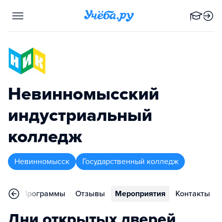
Невинномысский
индустриальный
колледж
Невинномысск
Государственный колледж
ное
Программы
Отзывы
Мероприятия
Контакты
Дни открытых дверей