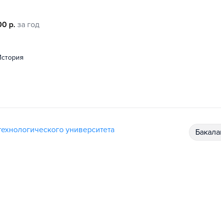
00 р.
за год
история
ехнологического университета
бакал