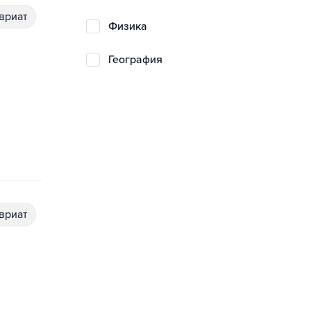
авриат
физика
география
авриат