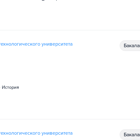
ехнологического университета
бакал
история
ехнологического университета
бакал