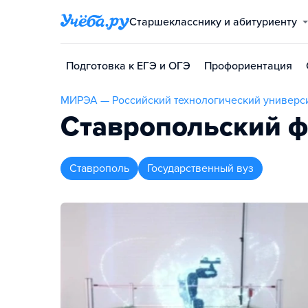
Старшекласснику и абитуриенту
Подготовка к ЕГЭ и ОГЭ
Профориентация
МИРЭА — Российский технологический универс
Ставропольский 
Ставрополь
Государственный вуз