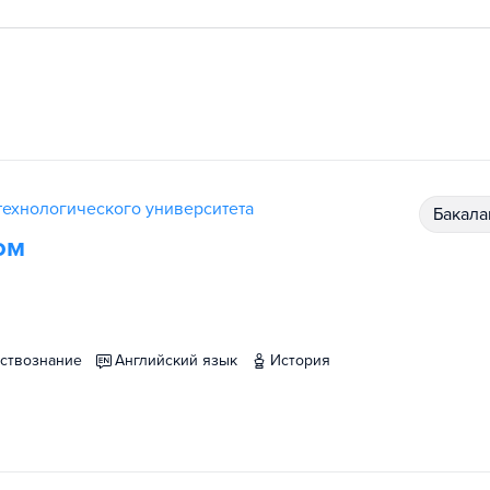
ехнологического университета
бакал
ом
ествознание
английский язык
история