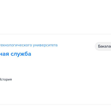
ехнологического университета
бакал
ная служба
история