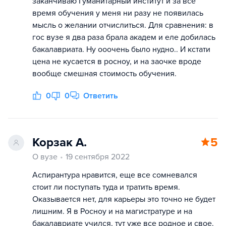
заканчиваю Гуманитарный институт и за все
время обучения у меня ни разу не появилась
мысль о желании отчислиться. Для сравнения: в
гос вузе я два раза брала академ и еле добилась
бакалавриата. Ну ооочень было нудно.. И кстати
цена не кусается в росноу, и на заочке вроде
вообще смешная стоимость обучения.
0
0
Ответить
Корзак А.
5
О вузе
19 сентября 2022
Аспирантура нравится, еще все сомневался
стоит ли поступать туда и тратить время.
Оказывается нет, для карьеры это точно не будет
лишним. Я в Росноу и на магистратуре и на
бакалавриате учился, тут уже все родное и свое.