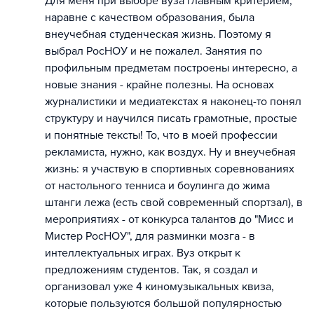
Для меня при выборе вуза главным критерием,
наравне с качеством образования, была
внеучебная студенческая жизнь. Поэтому я
выбрал РосНОУ и не пожалел. Занятия по
профильным предметам построены интересно, а
новые знания - крайне полезны. На основах
журналистики и медиатекстах я наконец-то понял
структуру и научился писать грамотные, простые
и понятные тексты! То, что в моей профессии
рекламиста, нужно, как воздух. Ну и внеучебная
жизнь: я участвую в спортивных соревнованиях
от настольного тенниса и боулинга до жима
штанги лежа (есть свой современный спортзал), в
мероприятиях - от конкурса талантов до "Мисс и
Мистер РосНОУ", для разминки мозга - в
интеллектуальных играх. Вуз открыт к
предложениям студентов. Так, я создал и
организовал уже 4 киномузыкальных квиза,
которые пользуются большой популярностью