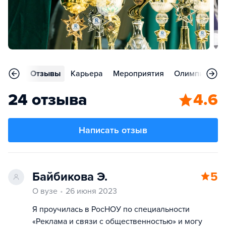
ления
Отзывы
Карьера
Мероприятия
Олимпиады
24 отзыва
4.6
Написать отзыв
Байбикова Э.
5
О вузе
26 июня 2023
Я проучилась в РосНОУ по специальности
«Реклама и связи с общественностью» и могу