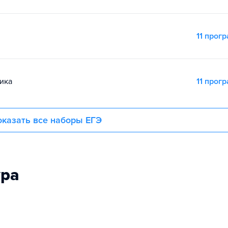
11 прог
ика
11 прог
казать все наборы ЕГЭ
ура