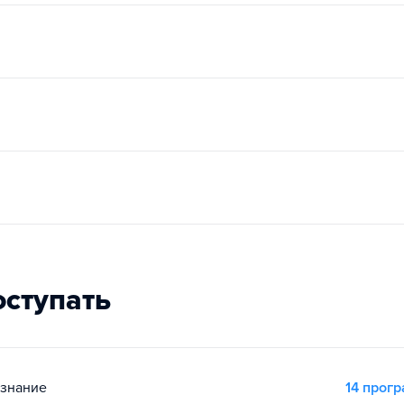
оступать
ознание
14 прог