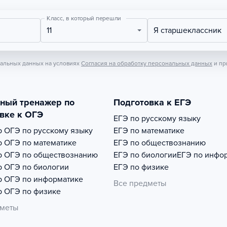
Класс, в который перешли
11
Я старшеклассник
нальных данных на условиях
Согласия на обработку персональных данных
и пр
тный тренажер по
Подготовка к ЕГЭ
вке к ОГЭ
ЕГЭ по русскому языку
р
ОГЭ по русскому языку
ЕГЭ по математике
р
ОГЭ по математике
ЕГЭ по обществознанию
р
ОГЭ по обществознанию
ЕГЭ по биологии
ЕГЭ по инфо
р
ОГЭ по биологии
ЕГЭ по физике
р
ОГЭ по информатике
Все предметы
р
ОГЭ по физике
дметы