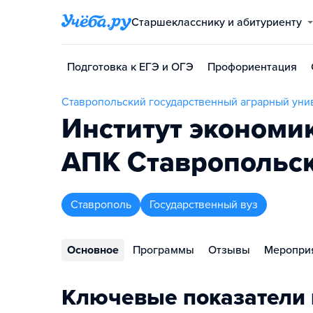
Старшекласснику и абитуриенту
Подготовка к ЕГЭ и ОГЭ
Профориентация
Ставропольский государственный аграрный уни
Институт экономи
АПК Ставропольск
Ставрополь
Государственный вуз
Основное
Программы
Отзывы
Меропри
Ключевые показатели 